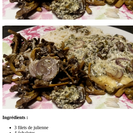
Ingrédients :
3 filets de julienne
4 échalotes